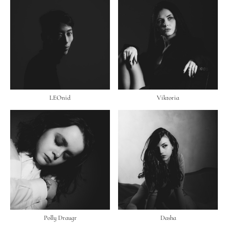
LEOnid
Viktoria
Polly Draugr
Dasha