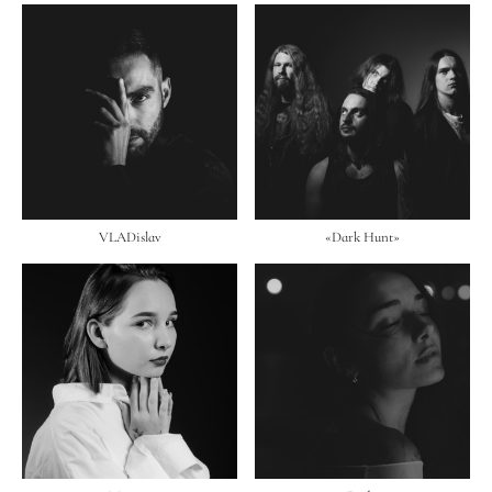
VLADislav
«Dark Hunt»