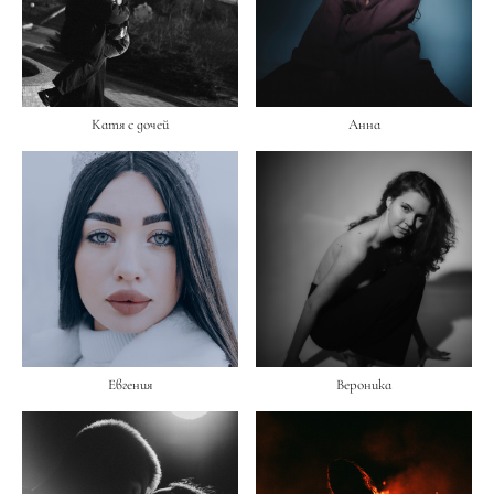
Катя с дочей
Анна
Евгения
Вероника