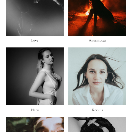
Love
Анастасия
Илея
Ксения