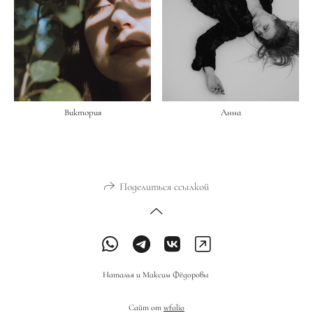
Виктория
Анна
Поделиться ссылкой
Наталья и Максим Фёдоровы
Сайт от
wfolio