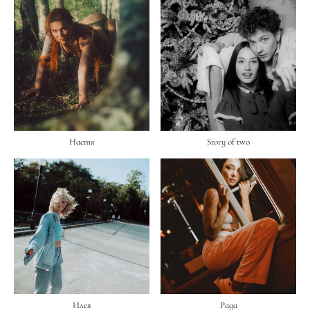
Настя
Story of two
Илея
Рада