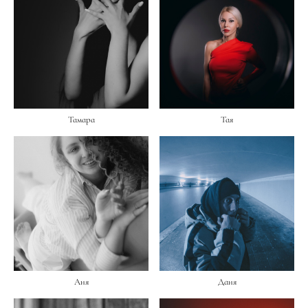
Тамара
Тая
Аня
Даня